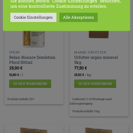
Sie können jedoch "Cookie-Einstellungen" besuchen,
um eine kontrollierte Zustimmung zu erteilen.
Cookie Einstellungen
Alle Akzeptieren
PFERD
MARKE-URFUTTER
Relax-Biocare Zemlotion
Urfutter organ mineral
Pferd 500ml
5kg
25,90
€
77,50
€
51,80
€
/
l
15,50
€
/
kg
IN DEN WARENKORB
IN DEN WARENKORB
Produkt enthält: 0,5
l
Lieferzeit:
3-10 Werktage nach
Zahlungseingang
Produkt enthält: 5
kg