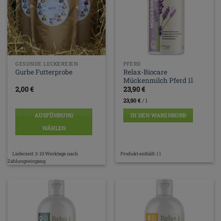
GESUNDE LECKEREIEN
PFERD
Relax-Biocare
Gurbe Futterprobe
Mückenmilch Pferd 1l
2,00
€
23,90
€
23,90
€
/
l
AUSFÜHRUNG
IN DEN WARENKORB
WÄHLEN
Dieses
Produkt
Lieferzeit:
3-10 Werktage nach
Produkt enthält: 1
l
weist
Zahlungseingang
mehrere
Varianten
auf.
Die
Optionen