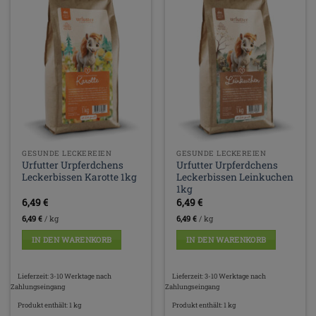
GESUNDE LECKEREIEN
GESUNDE LECKEREIEN
Urfutter Urpferdchens
Urfutter Urpferdchens
Leckerbissen Karotte 1kg
Leckerbissen Leinkuchen
1kg
6,49
€
6,49
€
6,49
€
/
kg
6,49
€
/
kg
IN DEN WARENKORB
IN DEN WARENKORB
Lieferzeit:
3-10 Werktage nach
Lieferzeit:
3-10 Werktage nach
Zahlungseingang
Zahlungseingang
Produkt enthält: 1
kg
Produkt enthält: 1
kg