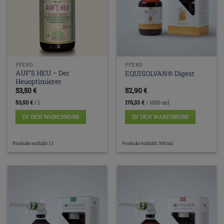
PFERD
PFERD
AUF’S HEU – Der
EQUISOLVAN® Digest
Heuoptimierer
53,50
€
52,90
€
53,50
€
/
l
176,33
€
/
1000
ml
IN DEN WARENKORB
IN DEN WARENKORB
Produkt enthält: 1
l
Produkt enthält: 300
ml