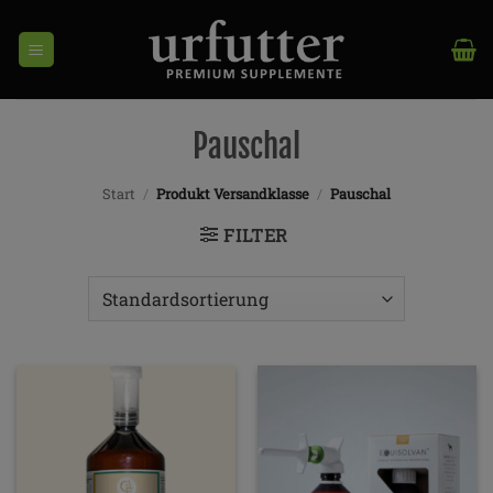
Zum
Inhalt
springen
Pauschal
Start
/
Produkt Versandklasse
/
Pauschal
FILTER