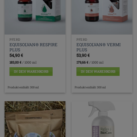
PFERD
PFERD
EQUISOLVAN® RESPIRE
EQUISOLVAN® VERMI
PLUS
PLUS
54,90
€
53,90
€
183,00
€
/
1000
ml
179,66
€
/
1000
ml
IN DEN WARENKORB
IN DEN WARENKORB
Produkt enthält: 300
ml
Produkt enthält: 300
ml