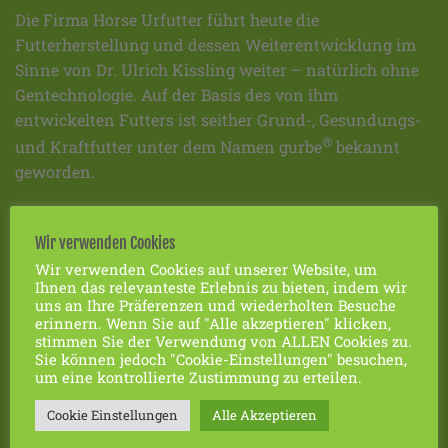
Die Firma Horse Urfutter führt heute die
Futterherstellung und dessen Weiterentwicklung im
Sinne von Dr. Ulrich Kissling weiter – natürlich ohne
Gentechnologie. Auf der Basis des von ihm
entwickelten Futters ist seither Grund-, Gesundungs-
®
und Kraftfutter unter dem Namen gurbe
bekannt
geworden.
FAVORITEN
Wir verwenden Cookies
Wir verwenden Cookies auf unserer Website, um
Ihnen das relevanteste Erlebnis zu bieten, indem wir
Impressum
uns an Ihre Präferenzen und wiederholten Besuche
erinnern. Wenn Sie auf "Alle akzeptieren" klicken,
Datenschutzerklärung
stimmen Sie der Verwendung von ALLEN Cookies zu.
Sie können jedoch "Cookie-Einstellungen" besuchen,
AGBs
um eine kontrollierte Zustimmung zu erteilen.
Widerrufsbelehrung
Cookie Einstellungen
Alle Akzeptieren