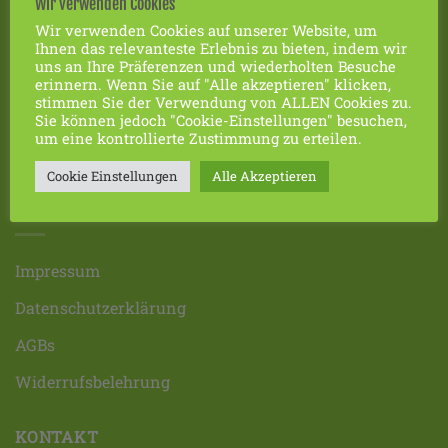
Wir verwenden Cookies
Futterherstellung und dessen Weiterentwicklung im
Wir verwenden Cookies auf unserer Website, um
Sinne von Dr. Ulrich Kissling weiter – natürlich ohne
Ihnen das relevanteste Erlebnis zu bieten, indem wir
Gentechnologie. Auf der Basis des von ihm
uns an Ihre Präferenzen und wiederholten Besuche
erinnern. Wenn Sie auf "Alle akzeptieren" klicken,
entwickelten Futters ist seither Grund-, Gesundungs-
stimmen Sie der Verwendung von ALLEN Cookies zu.
®
und Kraftfutter unter dem Namen gurbe
bekannt
Sie können jedoch "Cookie-Einstellungen" besuchen,
um eine kontrollierte Zustimmung zu erteilen.
geworden.
Cookie Einstellungen
Alle Akzeptieren
FAVORITEN
Impressum
Datenschutzerklärung
AGBs
Widerrufsbelehrung
KONTAKT