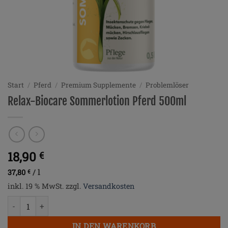
Start
/
Pferd
/
Premium Supplemente
/
Problemlöser
Relax-Biocare Sommerlotion Pferd 500ml
18,90
€
37,80
/
l
€
inkl. 19 % MwSt.
zzgl.
Versandkosten
Relax-Biocare Sommerlotion Pferd 500ml Menge
IN DEN WARENKORB