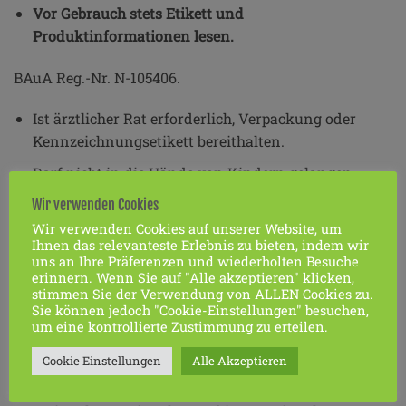
Vor Gebrauch stets Etikett und
Produktinformationen lesen.
BAuA Reg.-Nr. N-105406.
Ist ärztlicher Rat erforderlich, Verpackung oder
Kennzeichnungsetikett bereithalten.
Darf nicht in die Hände von Kindern gelangen.
Bei Kontakt mit den Augen, diese bei geöffnetem
Wir verwenden Cookies
Lidspalt mehrere Minuten mit fließendem Wasser
Wir verwenden Cookies auf unserer Website, um
Ihnen das relevanteste Erlebnis zu bieten, indem wir
spülen.
uns an Ihre Präferenzen und wiederholten Besuche
erinnern. Wenn Sie auf "Alle akzeptieren" klicken,
Freisetzung in die Umwelt vermeiden.
stimmen Sie der Verwendung von ALLEN Cookies zu.
Sie können jedoch "Cookie-Einstellungen" besuchen,
Schädlich für Wasserorganismen, mit langfristiger
um eine kontrollierte Zustimmung zu erteilen.
Wirkung.
Cookie Einstellungen
Alle Akzeptieren
Entsorgung von Produktinhalt und Behälter nur
entleert und verschlossen gemäß den örtlichen,